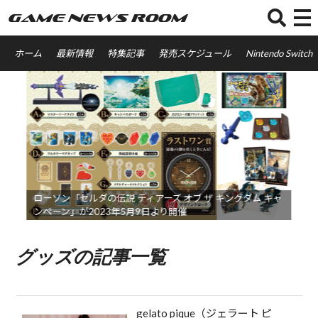
GAME NEWS ROOM
ホーム
最新情報
特集記事
発売スケジュール
Nintendo Switch
ローソン「ゼルダの伝説 ティアーズ オブ ザ キングダム キャ
ンペーン」が2023年5月9日より開催
グッズの
記事一覧
gelato pique（ジェラート ピ