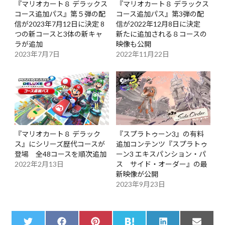
『マリオカート８ デラックス
『マリオカート８ デラックス
コース追加パス』第５弾の配
コース追加パス』第3弾の配
信が2023年7月12日に決定 8
信が2022年12月8日に決定
つの新コースと3体の新キャ
新たに追加される８コースの
ラが追加
映像も公開
2023年7月7日
2022年11月22日
『マリオカート８ デラック
『スプラトゥーン3』の有料
ス』にシリーズ歴代コースが
追加コンテンツ『スプラトゥ
登場 全48コースを順次追加
ーン3 エキスパンション・パ
2022年2月13日
ス サイド・オーダー』の最
新映像が公開
2023年9月23日
Share
Share
Share
Share
Share
Share
T
F
P
H
L
E