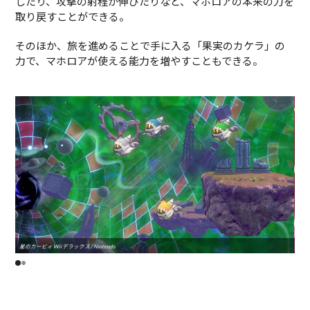
したり、攻撃の射程が伸びたりなど、マホロアの本来の力を
取り戻すことができる。
そのほか、旅を進めることで手に入る「果実のカケラ」の
力で、マホロアが使える能力を増やすこともできる。
星のカービィ Wii デラックス / Nintendo
星のカ