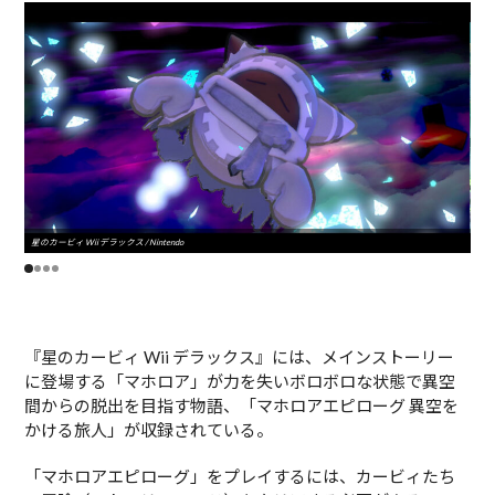
星のカービィ Wii デラックス / Nintendo
星のカ
『星のカービィ Wii デラックス』には、メインストーリー
に登場する「マホロア」が力を失いボロボロな状態で異空
間からの脱出を目指す物語、「マホロアエピローグ 異空を
かける旅人」が収録されている。
「マホロアエピローグ」をプレイするには、カービィたち