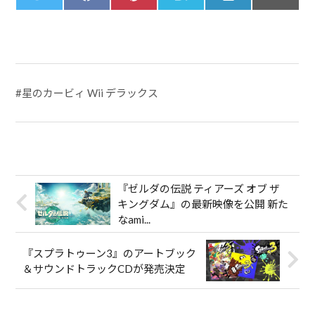
on
on
on
on
on
on
w
a
i
a
i
m
i
c
n
t
n
a
t
e
t
e
k
i
t
b
e
n
e
l
e
o
r
a
d
r
o
e
I
k
s
n
t
#
星のカービィ Wii デラックス
『ゼルダの伝説 ティアーズ オブ ザ
キングダム』の最新映像を公開 新た
なami...
『スプラトゥーン3』のアートブック
＆サウンドトラックCDが発売決定