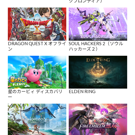
クフロンティア）
DRAGON QUEST X オフライ
SOUL HACKERS 2（ソウル
ン
ハッカーズ２）
星のカービィ ディスカバリ
ELDEN RING
ー