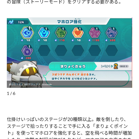
の冒険（ストーリーモード）をクリアする必要がある。
星のカービィ Wii デラックス / Nintendo
星のカ
1 / 6
仕掛けいっぱいのステージが20種類以上。敵を倒したり、
ステージで拾ったりすることで手に入る「まりょくポイン
ト」を使ってマホロアを強化すると、空を飛べる時間が増加