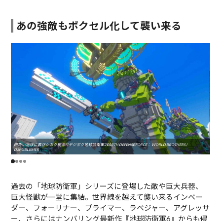
あの強敵もボクセル化して襲い来る
四角い地球に再びシカク現る!? デジボク地球防衛軍2 EARTH DEFENSE FORCE： WORLD BROTHERS /
四角い
D3PUBLISHER
D3P
過去の「地球防衛軍」シリーズに登場した敵や巨大兵器、
巨大怪獣が一堂に集結。世界線を越えて襲い来るインベー
ダー、フォーリナー、プライマー、ラベジャー、アグレッサ
ー、さらにはナンバリング最新作『地球防衛軍6』からも侵