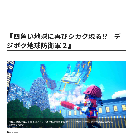
『四角い地球に再びシカク現る!? デ
ジボク地球防衛軍２』
四角い地球に再びシカク現る!? デジボク地球防衛軍2 EARTH DEFENSE FORCE： WORLD BROTHERS /
四角い
D3PUBLISHER
D3P