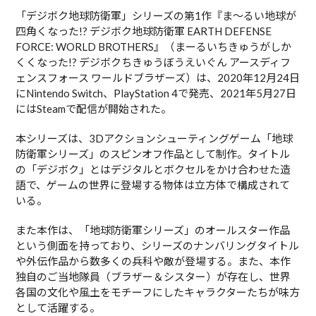
「デジボク地球防衛軍」シリーズの第1作『ま〜るい地球が
四角くなった!? デジボク地球防衛軍 EARTH DEFENSE
FORCE: WORLD BROTHERS』（まーるいちきゅうがしか
くくなった!? デジボクちきゅうぼうえいぐん アースディフ
ェンスフォース ワールドブラザーズ）は、2020年12月24日
にNintendo Switch、PlayStation 4で発売、2021年5月27日
にはSteamで配信が開始された。
本シリーズは、3Dアクションシューティングゲーム「地球
防衛軍シリーズ」のスピンオフ作品として制作。タイトル
の「デジボク」とはデジタルとボクセルをかけ合わせた造
語で、ゲームの世界に登場する物体は立方体で構成されて
いる。
また本作は、「地球防衛軍シリーズ」のオールスター作品
という側面を持っており、シリーズのナンバリングタイトル
や外伝作品から数多くの兵科や敵が登場する。また、本作
独自のご当地隊員（ブラザー＆シスター）が存在し、世界
各国の文化や風土をモチーフにしたキャラクターたちが味方
として活躍する。