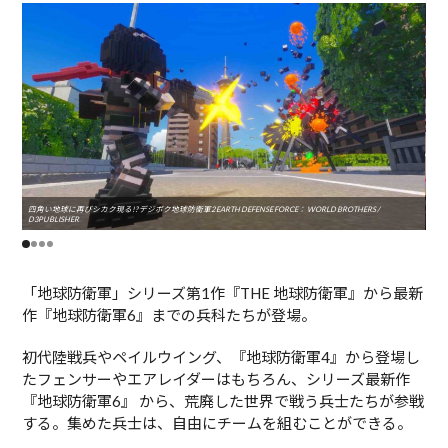
四角い地球に再びシカク現る!? デジボク地球防衛軍2 EARTH DEFENSE FORCE： WORLD BROTHERS /
四角い
D3PUBLISHER
D3P
「地球防衛軍」シリーズ第1作『THE 地球防衛軍』から最新
作『地球防衛軍6』までの兵科たちが登場。
初代陸戦兵やペイルウイング、『地球防衛軍4』から登場し
たフェンサーやエアレイダーはもちろん、シリーズ最新作
『地球防衛軍6』 から、荒廃した世界で戦う兵士たちが参戦
する。集めた兵士は、自由にチームを組むことができる。