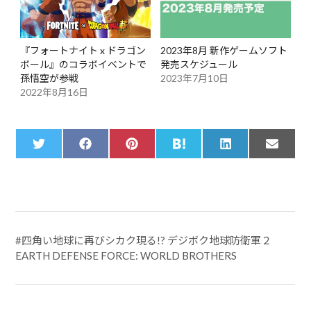
『フォートナイト x ドラゴン
2023年8月 新作ゲームソフト
ボール』のコラボイベントで
発売スケジュール
孫悟空が参戦
2023年7月10日
2022年8月16日
Share
Share
Share
Share
Share
Share
T
F
P
H
L
E
on
on
on
on
on
on
w
a
i
a
i
m
i
c
n
t
n
a
t
e
t
e
k
i
t
b
e
n
e
l
e
o
r
a
d
r
o
e
I
k
s
n
t
#
四角い地球に再びシカク現る!? デジボク地球防衛軍２
EARTH DEFENSE FORCE: WORLD BROTHERS