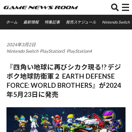
GAME NEWS ROOM
ホーム
最新情報
特集記事
発売スケジュール
Nintendo Switch
2024年3月2日
Nintendo Switch
PlayStation5
PlayStation4
『四角い地球に再びシカク現る!? デジ
ボク地球防衛軍２ EARTH DEFENSE
FORCE: WORLD BROTHERS』が2024
年5月23日に発売