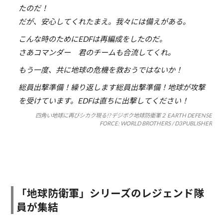
たのだ！
だが、安心してくれたまえ。我々には備えがある。
こんな時のためにEDFは再編成をしたのだ。
さあコマンダー 君のチームも合流してくれ。
もう一度、共に地球の危機を救おうではないか！
総員出撃準備！繰り返します総員出撃準備！地球が攻撃
を受けています。EDFは直ちに出撃してください！
四角い地球に再びシカク現る!? デジボク地球防衛軍２ EARTH DEFENSE
FORCE: WORLD BROTHERS / D3PUBLISHER
「地球防衛軍」シリーズのレジェンド隊
員が集結