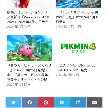
競馬シミュレーションシリー
『プリンス オブ ペルシャ 失
ズ最新作『Winning Post 10
われた王冠』が2024年1月18
2024』2024年3月28日発売
日発売
2024年1月25日
2023年12月11日
『星のカービィ ディスカバリ
『ピクミン4』がNintendo
ー』2022年3月25日発売決
Switchで2023年発売
定 「星のカービィ30周年」
2022年9月16日
特設ティザーサイトも公開
2022年1月12日
Share
Share
Share
Share
Share
Share
T
F
P
H
L
E
on
on
on
on
on
on
w
a
i
a
i
m