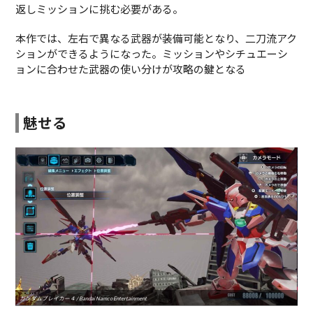
返しミッションに挑む必要がある。
本作では、左右で異なる武器が装備可能となり、二刀流アク
ションができるようになった。ミッションやシチュエーシ
ョンに合わせた武器の使い分けが攻略の鍵となる
魅せる
ガンダムブレイカー４ / Bandai Namco Entertainment
ガンダ