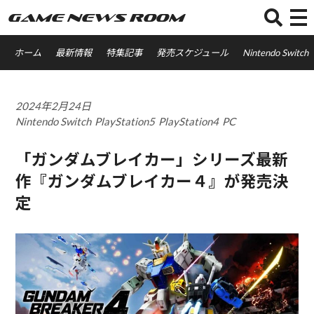
GAME NEWS ROOM
ホーム
最新情報
特集記事
発売スケジュール
Nintendo Switch
2024年2月24日
Nintendo Switch
PlayStation5
PlayStation4
PC
「ガンダムブレイカー」シリーズ最新
作『ガンダムブレイカー４』が発売決
定