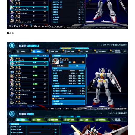
ガンダムブレイカー４ / Bandai Namco Entertainment
ガンダ