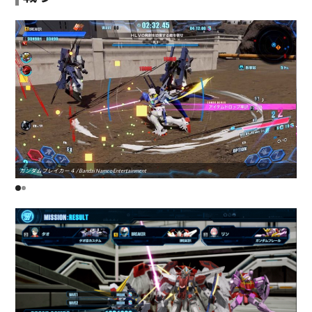
ガンダムブレイカー４ / Bandai Namco Entertainment
ガンダ