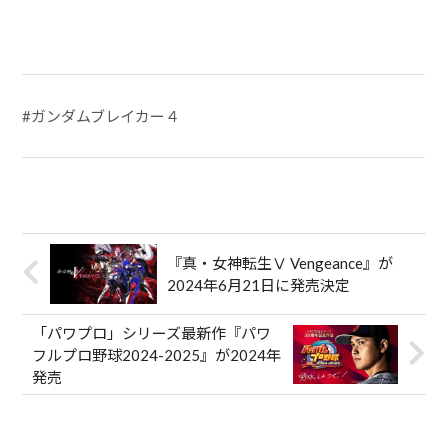
i
c
n
t
n
a
t
e
t
e
k
i
t
b
e
n
e
l
e
o
r
a
d
r
o
e
I
k
s
n
t
#
ガンダムブレイカー４
『真・女神転生Ⅴ Vengeance』が
2024年6月21日に発売決定
「パワプロ」シリーズ最新作『パワ
フルプロ野球2024-2025』が2024年
発売