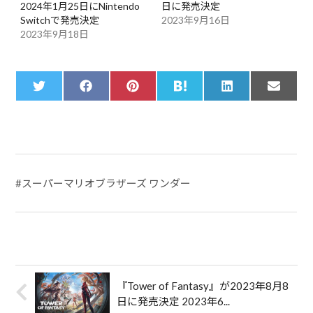
2024年1月25日にNintendo
日に発売決定
Switchで発売決定
2023年9月16日
2023年9月18日
Share
Share
Share
Share
Share
Share
T
F
P
H
L
E
on
on
on
on
on
on
w
a
i
a
i
m
i
c
n
t
n
a
t
e
t
e
k
i
t
b
e
n
e
l
e
o
r
a
d
r
o
e
I
k
s
n
t
#
スーパーマリオブラザーズ ワンダー
『Tower of Fantasy』が2023年8月8
日に発売決定 2023年6...