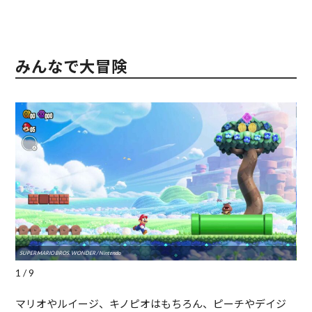
みんなで大冒険
SUPER MARIO BROS. WONDER / Nintendo
SUPE
1 / 9
マリオやルイージ、キノピオはもちろん、ピーチやデイジ