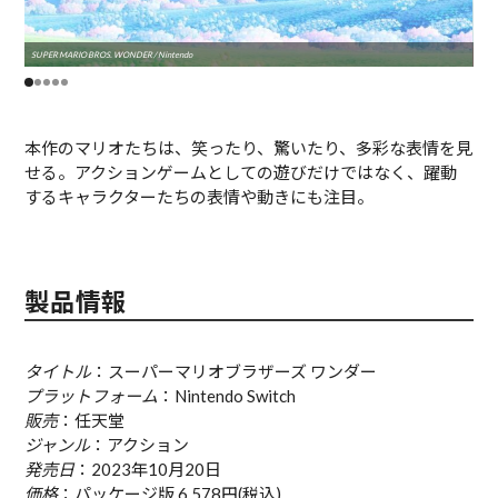
SUPER MARIO BROS. WONDER / Nintendo
SUPE
本作のマリオたちは、笑ったり、驚いたり、多彩な表情を見
せる。アクションゲームとしての遊びだけではなく、躍動
するキャラクターたちの表情や動きにも注目。
製品情報
タイトル
：スーパーマリオブラザーズ ワンダー
プラットフォーム
：Nintendo Switch
販売
：任天堂
ジャンル
：アクション
発売日
：2023年10月20日
価格
：パッケージ版 6,578円(税込)