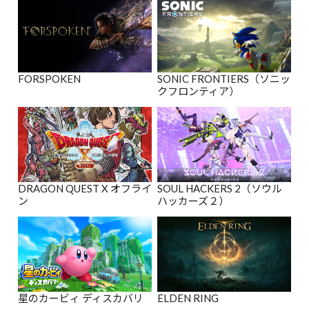
FORSPOKEN
SONIC FRONTIERS（ソニッ
クフロンティア）
DRAGON QUEST X オフライ
SOUL HACKERS 2（ソウル
ン
ハッカーズ２）
星のカービィ ディスカバリ
ELDEN RING