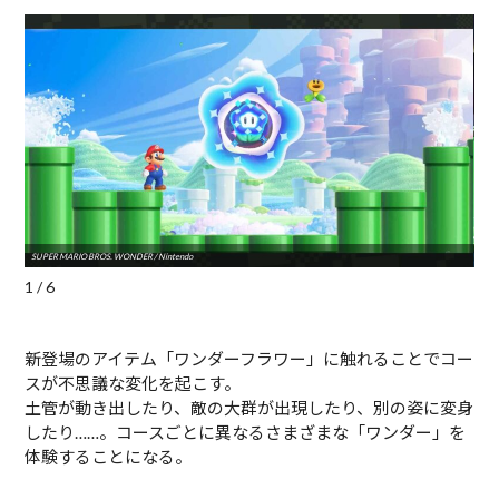
SUPER MARIO BROS. WONDER / Nintendo
SUPE
1 / 6
新登場のアイテム「ワンダーフラワー」に触れることでコー
スが不思議な変化を起こす。
土管が動き出したり、敵の大群が出現したり、別の姿に変身
したり……。コースごとに異なるさまざまな「ワンダー」を
体験することになる。