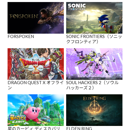
FORSPOKEN
SONIC FRONTIERS（ソニッ
クフロンティア）
DRAGON QUEST X オフライ
SOUL HACKERS 2（ソウル
ン
ハッカーズ２）
星のカービィ ディスカバリ
ELDEN RING