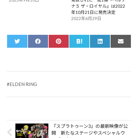
ナ５ ザ・ロイヤル』は2022
年10月21日に発売決定
2022年6月29日
Share
Share
Share
Share
Share
Share
T
F
P
H
L
E
on
on
on
on
on
on
w
a
i
a
i
m
i
c
n
t
n
a
t
e
t
e
k
i
t
b
e
n
e
l
e
o
r
a
d
r
o
e
I
k
s
n
t
#
ELDEN RING
『スプラトゥーン3』の最新映像が公
開 新たなステージやスペシャルウ