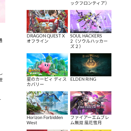
ックフロンティア）
DRAGON QUEST X
SOUL HACKERS
通
オフライン
2（ソウルハッカー
ズ２）
し
星のカービィ ディス
ELDEN RING
世
カバリー
ヶ
。
Horizon Forbidden
ファイアーエムブレ
West
ム無双 風花雪月