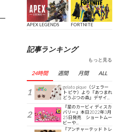
APEX LEGENDS
FORTNITE
記事ランキング
もっと見る
24時間
週間
月間
ALL
gelato pique（ジェラー
ト ピケ）より『あつまれ
どうぶつの森』デザイ...
『星のカービィ ディスカ
バリー』本日2022年3月
25日発売 ショートムー
ビーや...
『アンチャーテッド トレ