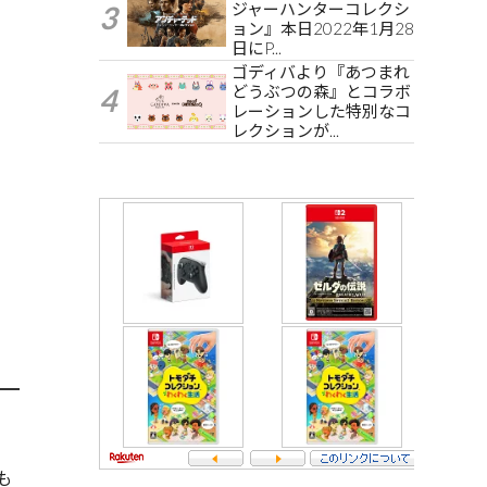
ジャーハンターコレクシ
ョン』本日2022年1月28
日にP...
ゴディバより『あつまれ
どうぶつの森』とコラボ
レーションした特別なコ
レクションが...
も